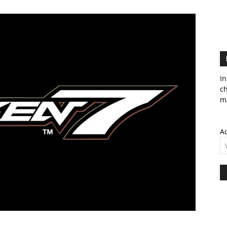
In
c
ma
Ad