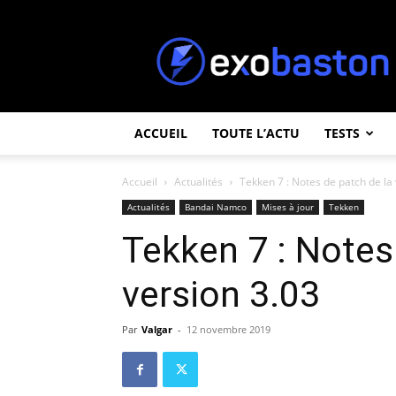
ExoBaston
ACCUEIL
TOUTE L’ACTU
TESTS
Accueil
Actualités
Tekken 7 : Notes de patch de la
Actualités
Bandai Namco
Mises à jour
Tekken
Tekken 7 : Notes
version 3.03
Par
Valgar
-
12 novembre 2019