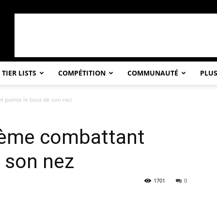
TIER LISTS
COMPÉTITION
COMMUNAUTÉ
PLU
 pointe le bout de son nez
0ème combattant
e son nez
1701
0