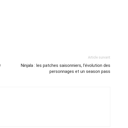
Article suivant
0
Ninjala : les patches saisonniers, l’évolution des
personnages et un season pass