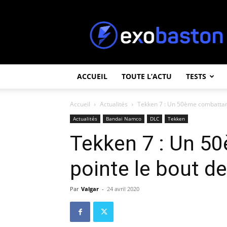
ExoBaston
ACCUEIL
TOUTE L’ACTU
TESTS
Accueil
Actualités
Tekken 7 : Un 50ème combattant
Actualités
Bandai Namco
DLC
Tekken
Tekken 7 : Un 5
pointe le bout d
Par
Valgar
-
24 avril 2020