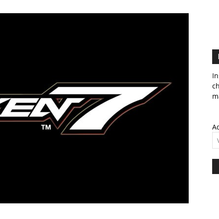
In
c
ma
Ad