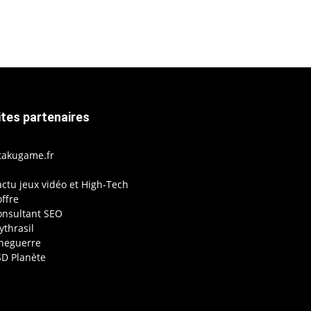
ites partenaires
takugame.fr
actu jeux vidéo et High-Tech
ffre
onsultant SEO
thrasil
ineguerre
SD Planète