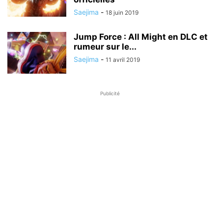
Saejima
-
18 juin 2019
Jump Force : All Might en DLC et
rumeur sur le...
Saejima
-
11 avril 2019
Publicité