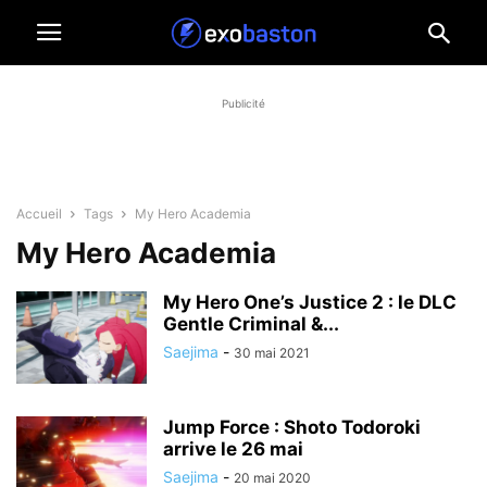
Publicité
Accueil
Tags
My Hero Academia
My Hero Academia
My Hero One’s Justice 2 : le DLC
Gentle Criminal &...
Saejima
-
30 mai 2021
Jump Force : Shoto Todoroki
arrive le 26 mai
Saejima
-
20 mai 2020