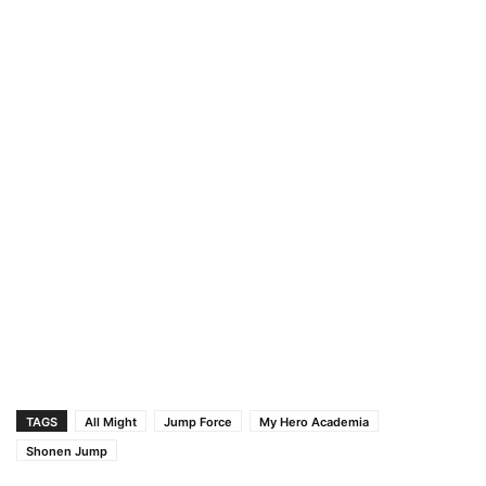
TAGS
All Might
Jump Force
My Hero Academia
Shonen Jump