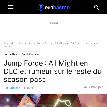
Publicité
Accueil
Actualités
Jump Force : All Might en DLC et rumeur sur le
reste...
Actualités
Bandai Namco
Jump Force : All Might en
DLC et rumeur sur le reste du
season pass
2399
1
Par
Saejima
-
11 avril 2019