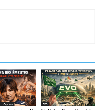
er | Capcom
EVO