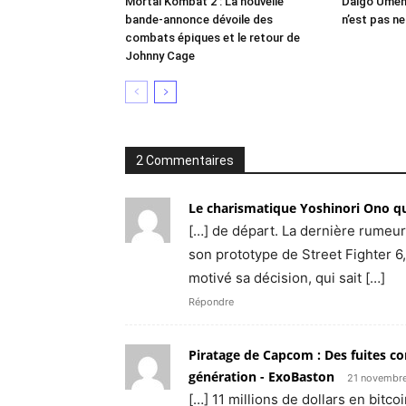
Mortal Kombat 2 : La nouvelle
Daigo Umeha
bande-annonce dévoile des
n’est pas n
combats épiques et le retour de
Johnny Cage
2 Commentaires
Le charismatique Yoshinori Ono q
[…] de départ. La dernière rumeur 
son prototype de Street Fighter 6,
motivé sa décision, qui sait […]
Répondre
Piratage de Capcom : Des fuites co
génération - ExoBaston
21 novembre
[…] 11 millions de dollars en bitco