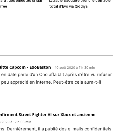
ra : des émeutes si Mai
L’Arabie Saoudite prend le contrôle
erfée
total d’Evo via Qiddiya
uitte Capcom - ExoBaston
10 août 2020 à 7 h 30 min
en date parle d’un Ono affaiblit après s’être vu refuser
 peu apprécié en interne. Peut-être cela aura-t-il
nfirment Street Fighter VI sur Xbox et ancienne
 2020 à 12 h 03 min
ins. Dernièrement, il a publié des e-mails confidentiels