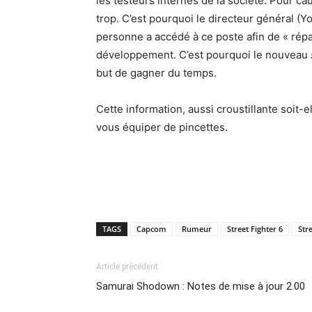
les testeurs internes de la société. Pour c
trop. C’est pourquoi le directeur général (Y
personne a accédé à ce poste afin de « rép
développement. C’est pourquoi le nouveau
but de gagner du temps.
Cette information, aussi croustillante soit-el
vous équiper de pincettes.
TAGS
Capcom
Rumeur
Street Fighter 6
Str
Article précédent
Samurai Shodown : Notes de mise à jour 2.00