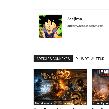
Saejima
https://www.exobaston.com
ARTICLES CONNEXES
PLUS DE L'AUTEUR
Mortal Kombat
Street Fight