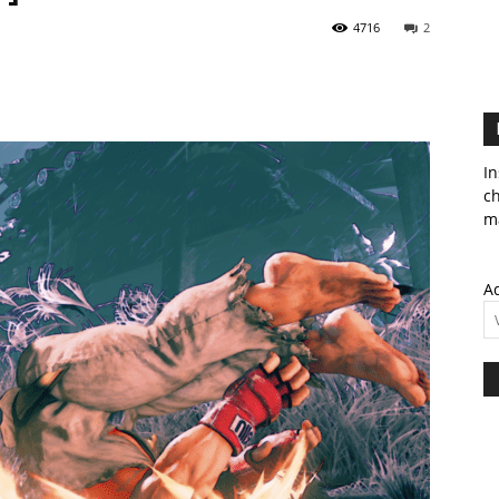
4716
2
In
c
ma
Ad