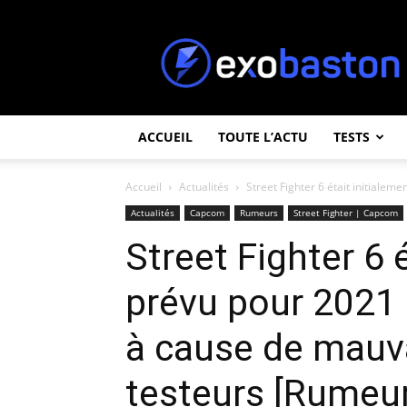
ExoBaston
ACCUEIL
TOUTE L’ACTU
TESTS
Accueil
Actualités
Street Fighter 6 était initialem
Actualités
Capcom
Rumeurs
Street Fighter | Capcom
Street Fighter 6 
prévu pour 2021 
à cause de mauva
testeurs [Rumeur