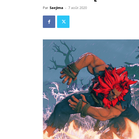
Par
Saejima
-
7 août 2020