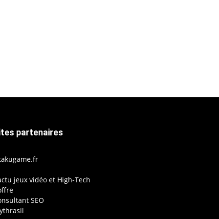
ites partenaires
takugame.fr
actu jeux vidéo et High-Tech
ffre
onsultant SEO
thrasil