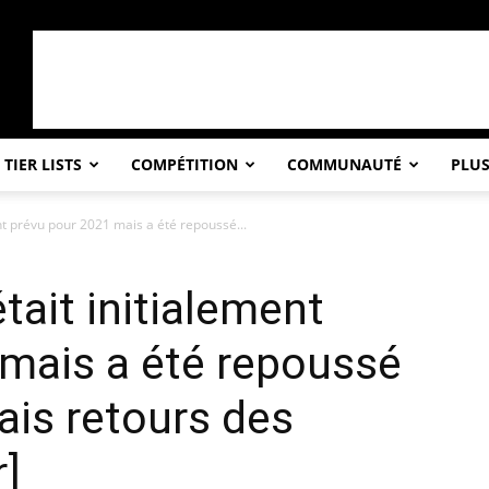
TIER LISTS
COMPÉTITION
COMMUNAUTÉ
PLU
ent prévu pour 2021 mais a été repoussé...
était initialement
mais a été repoussé
is retours des
]