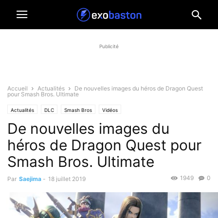
Publicité
Accueil
Actualités
De nouvelles images du héros de Dragon Quest
pour Smash Bros. Ultimate
Actualités
DLC
Smash Bros
Vidéos
De nouvelles images du
héros de Dragon Quest pour
Smash Bros. Ultimate
1949
0
Par
Saejima
-
18 juillet 2019