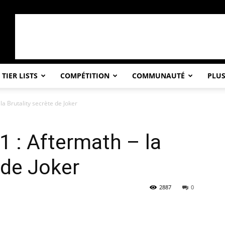
TIER LISTS
COMPÉTITION
COMMUNAUTÉ
PLU
a Brutality secrète de Joker
 : Aftermath – la
 de Joker
2887
0