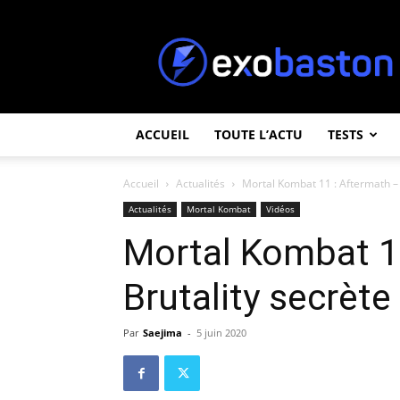
ExoBaston
ACCUEIL
TOUTE L’ACTU
TESTS
Accueil
Actualités
Mortal Kombat 11 : Aftermath – l
Actualités
Mortal Kombat
Vidéos
Mortal Kombat 11
Brutality secrète
Par
Saejima
-
5 juin 2020