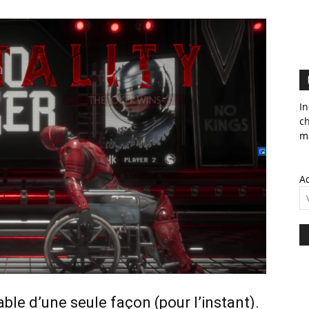
In
c
ma
Ad
able d’une seule façon (pour l’instant).