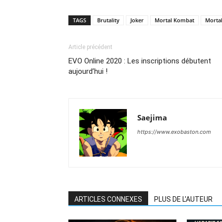
TAGS
Brutality
Joker
Mortal Kombat
Morta
Article précédent
EVO Online 2020 : Les inscriptions débutent
aujourd’hui !
Saejima
https://www.exobaston.com
ARTICLES CONNEXES
PLUS DE L'AUTEUR