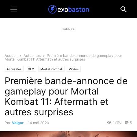
Publicité
Accueil
Actualités
Première bande-annonce de gameplay pour
Mortal Kombat 11: Aftermath et autres surprises
Actualités
DLC
Mortal Kombat
Vidéos
Première bande-annonce de
gameplay pour Mortal
Kombat 11: Aftermath et
autres surprises
1700
0
Par
Valgar
-
14 mai 2020