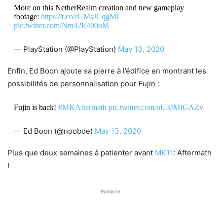
More on this NetherRealm creation and new gameplay
footage:
https://t.co/rGMsJCqgMC
pic.twitter.com/Nm42E400uM
— PlayStation (@PlayStation)
May 13, 2020
Enfin, Ed Boon ajoute sa pierre à l’édifice en montrant les
possibilités de personnalisation pour Fujin :
Fujin is back!
#MKAftermath
pic.twitter.com/oU3JMfGAZv
— Ed Boon (@noobde)
May 13, 2020
Plus que deux semaines à patienter avant
MK11
: Aftermath
!
Publicité