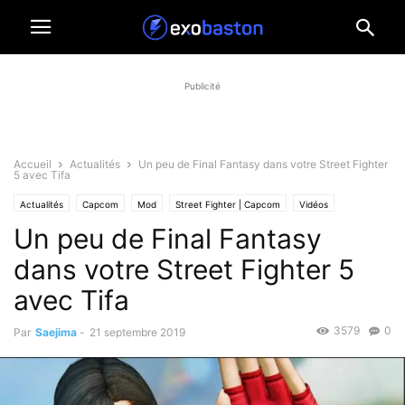
Publicité
Accueil
Actualités
Un peu de Final Fantasy dans votre Street Fighter
5 avec Tifa
Actualités
Capcom
Mod
Street Fighter | Capcom
Vidéos
Un peu de Final Fantasy
dans votre Street Fighter 5
avec Tifa
3579
0
Par
Saejima
-
21 septembre 2019