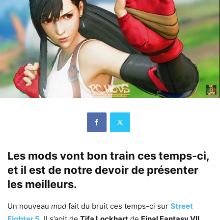
Les mods vont bon train ces temps-ci,
et il est de notre devoir de présenter
les meilleurs.
Un nouveau
mod
fait du bruit ces temps-ci sur
Street
Fighter 5
. Il s’agit de
Tifa Lockhart
de
Final Fantasy VII
,