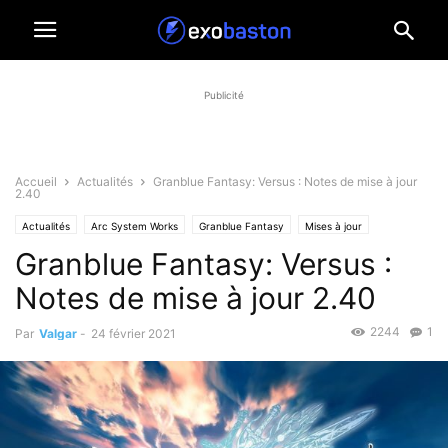
Publicité
Accueil
Actualités
Granblue Fantasy: Versus : Notes de mise à jour
2.40
Actualités
Arc System Works
Granblue Fantasy
Mises à jour
Granblue Fantasy: Versus :
Notes de mise à jour 2.40
2244
1
Par
Valgar
-
24 février 2021