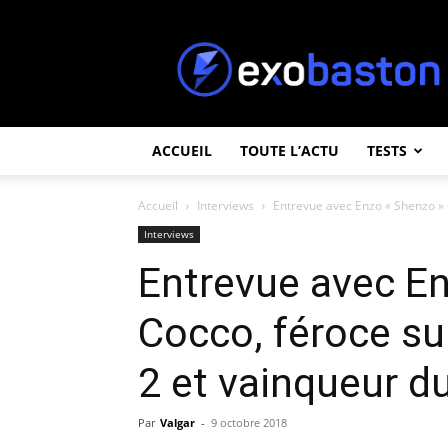
ExoBaston
ACCUEIL
TOUTE L’ACTU
TESTS
Accueil
Interviews
Entrevue avec Enzo « Shenzo » C
Interviews
Entrevue avec E
Cocco, féroce su
2 et vainqueur 
Par
Valgar
-
9 octobre 2018