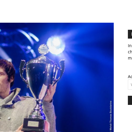
In
c
ma
Ad