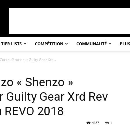
TIER LISTS
COMPÉTITION
COMMUNAUTÉ
PLU
occo, féroce sur Guilty Gear Xrd...
nzo « Shenzo »
r Guilty Gear Xrd Rev
du REVO 2018
4187
1