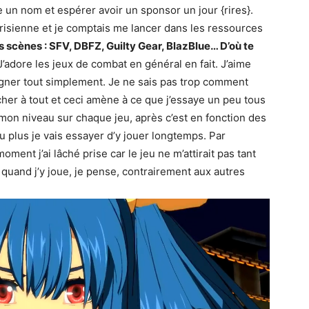
e un nom et espérer avoir un sponsor un jour {rires}.
parisienne et je comptais me lancer dans les ressources
 scènes : SFV, DBFZ, Guilty Gear, BlazBlue… D’où te
’adore les jeux de combat en général en fait. J’aime
gner tout simplement. Je ne sais pas trop comment
cher à tout et ceci amène à ce que j’essaye un peu tous
 mon niveau sur chaque jeu, après c’est en fonction des
 jeu plus je vais essayer d’y jouer longtemps. Par
ent j’ai lâché prise car le jeu ne m’attirait pas tant
r quand j’y joue, je pense, contrairement aux autres