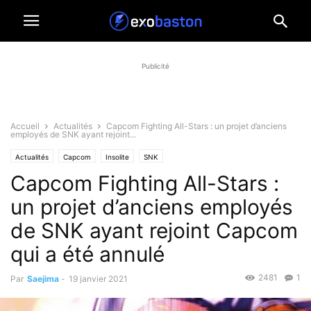
Publicité
Accueil
Actualités
Capcom Fighting All-Stars : un projet d’anciens
employés de SNK ayant rejoint...
Actualités
Capcom
Insolite
SNK
Capcom Fighting All-Stars :
un projet d’anciens employés
de SNK ayant rejoint Capcom
qui a été annulé
2481
1
Par
Saejima
-
19 janvier 2021