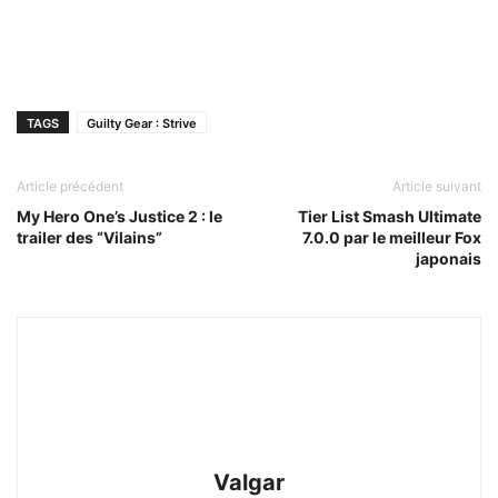
TAGS
Guilty Gear : Strive
Article précédent
Article suivant
My Hero One’s Justice 2 : le
Tier List Smash Ultimate
trailer des “Vilains”
7.0.0 par le meilleur Fox
japonais
Valgar