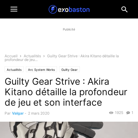
Publicité
Accueil
Actualités
Guilty Gear Strive : Akira Kitano détaille la
profondeur de jeu...
Actualités
Arc System Works
Guilty Gear
Guilty Gear Strive : Akira
Kitano détaille la profondeur
de jeu et son interface
1925
1
Par
Valgar
-
2 mars 2020