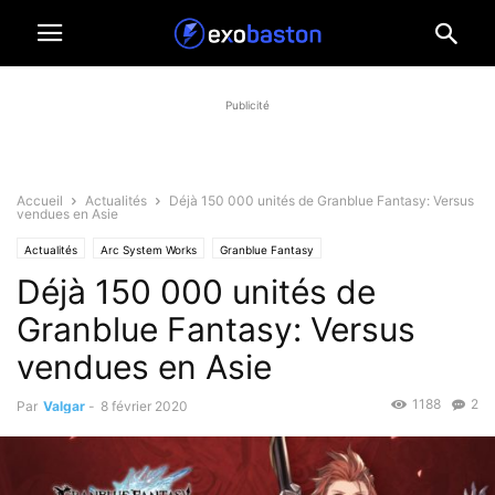
Publicité
Accueil
Actualités
Déjà 150 000 unités de Granblue Fantasy: Versus
vendues en Asie
Actualités
Arc System Works
Granblue Fantasy
Déjà 150 000 unités de
Granblue Fantasy: Versus
vendues en Asie
1188
2
Par
Valgar
-
8 février 2020