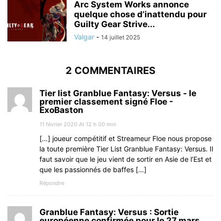
Arc System Works annonce
quelque chose d’inattendu pour
Guilty Gear Strive...
Valgar
-
14 juillet 2025
2 COMMENTAIRES
Tier list Granblue Fantasy: Versus - le
premier classement signé Floe -
ExoBaston
11 février 2020 At 12 h 00 min
[…] joueur compétitif et Streameur Floe nous propose
la toute première Tier List Granblue Fantasy: Versus. Il
faut savoir que le jeu vient de sortir en Asie de l’Est et
que les passionnés de baffes […]
Répondre
Granblue Fantasy: Versus : Sortie
européenne confirmée pour le 27 mars