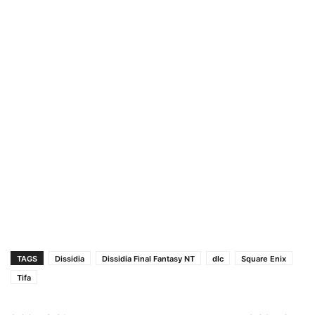
TAGS
Dissidia
Dissidia Final Fantasy NT
dlc
Square Enix
Tifa