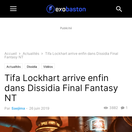
Publicité
Accueil
Actualités
Tifa Lockhart arrive enfin dans Dissidia Final
Fantasy NT
Actualités
Dissidia
Vidéos
Tifa Lockhart arrive enfin
dans Dissidia Final Fantasy
NT
3882
1
Par
Saejima
-
26 juin 2019