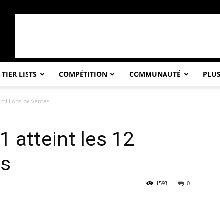
TIER LISTS
COMPÉTITION
COMMUNAUTÉ
PLU
 millions de ventes
 atteint les 12
es
1593
0