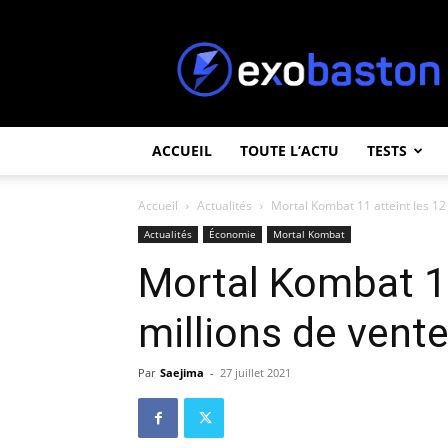
ExoBaston
ACCUEIL
TOUTE L’ACTU
TESTS
Accueil
Actualités
Mortal Kombat 11 atteint les 12
Actualités
Économie
Mortal Kombat
Mortal Kombat 11
millions de vent
Par
Saejima
-
27 juillet 2021