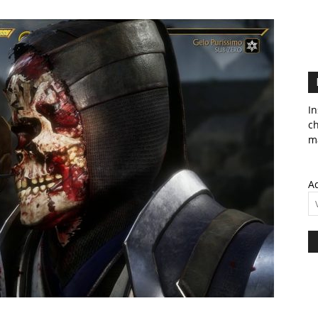
In
c
ma
Ad