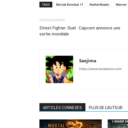
TAGS
Mortal Kombat 11
NetherRealm
Warner 
Article précédent
Street Fighter: Duel : Capcom annonce une
sortie mondiale
Saejima
https://www.exobaston.com
ARTICLES CONNEXES
PLUS DE L'AUTEUR