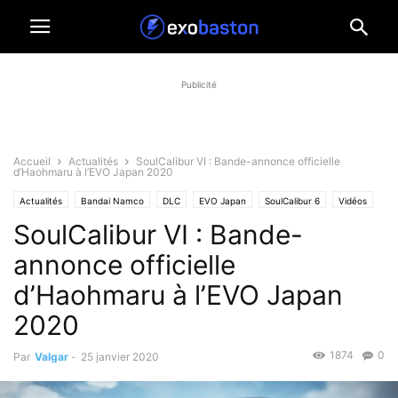
Publicité
Accueil
Actualités
SoulCalibur VI : Bande-annonce officielle
d’Haohmaru à l’EVO Japan 2020
Actualités
Bandai Namco
DLC
EVO Japan
SoulCalibur 6
Vidéos
SoulCalibur VI : Bande-
annonce officielle
d’Haohmaru à l’EVO Japan
2020
1874
0
Par
Valgar
-
25 janvier 2020