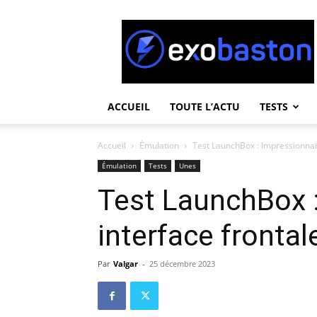
ExoBaston
ACCUEIL
TOUTE L’ACTU
TESTS
Accueil
Émulation
Test LaunchBox : Impressionnan
Émulation
Tests
Unes
Test LaunchBox 
interface fronta
Par
Valgar
-
25 décembre 2023