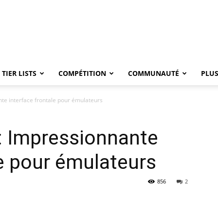
TIER LISTS
COMPÉTITION
COMMUNAUTÉ
PLU
te interface frontale pour émulateurs
: Impressionnante
le pour émulateurs
856
2