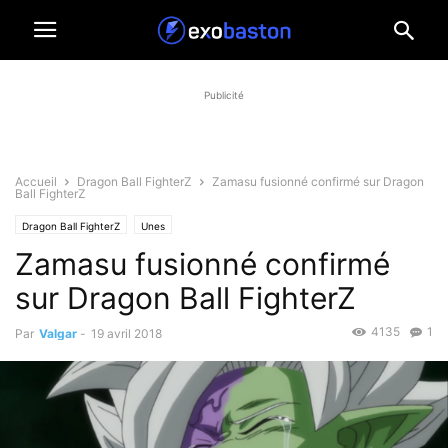
Publicité
Accueil
Dragon Ball FighterZ
Zamasu fusionné confirmé sur Dragon
Ball FighterZ
Dragon Ball FighterZ
Unes
Zamasu fusionné confirmé
sur Dragon Ball FighterZ
4135
1
Par
Valgar
-
19 avril 2018