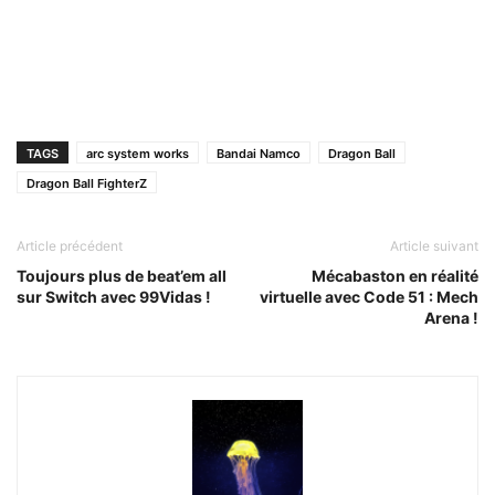
TAGS
arc system works
Bandai Namco
Dragon Ball
Dragon Ball FighterZ
Article précédent
Article suivant
Toujours plus de beat’em all
Mécabaston en réalité
sur Switch avec 99Vidas !
virtuelle avec Code 51 : Mech
Arena !