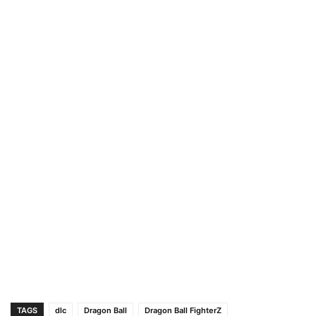
TAGS
dlc
Dragon Ball
Dragon Ball FighterZ