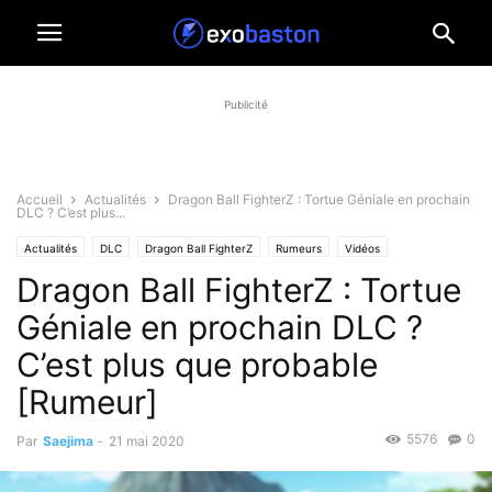
Publicité
Accueil
Actualités
Dragon Ball FighterZ : Tortue Géniale en prochain
DLC ? C’est plus...
Actualités
DLC
Dragon Ball FighterZ
Rumeurs
Vidéos
Dragon Ball FighterZ : Tortue
Géniale en prochain DLC ?
C’est plus que probable
[Rumeur]
5576
0
Par
Saejima
-
21 mai 2020