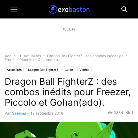
Publicité
Accueil
Actualités
Dragon Ball FighterZ : des combos inédits pour
Freezer, Piccolo et Gohan(ado).
Actualités
Dragon Ball FighterZ
Guide
Vidéos
Dragon Ball FighterZ : des
combos inédits pour Freezer,
Piccolo et Gohan(ado).
3834
1
Par
Saejima
-
12 septembre 2018