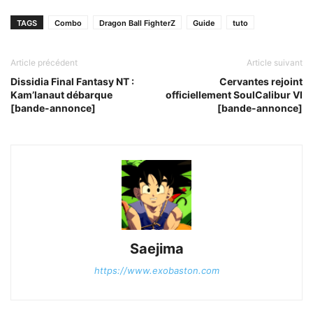
TAGS
Combo
Dragon Ball FighterZ
Guide
tuto
Article précédent
Article suivant
Dissidia Final Fantasy NT :
Cervantes rejoint
Kam’lanaut débarque
officiellement SoulCalibur VI
[bande-annonce]
[bande-annonce]
Saejima
https://www.exobaston.com