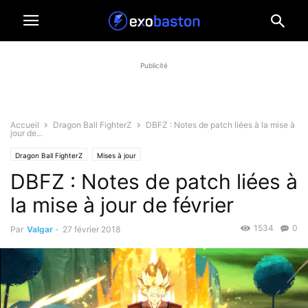
Publicité
Accueil
Dragon Ball FighterZ
DBFZ : Notes de patch liées à la mise à
jour de...
Dragon Ball FighterZ
Mises à jour
DBFZ : Notes de patch liées à
la mise à jour de février
1534
0
Par
Valgar
-
27 février 2018