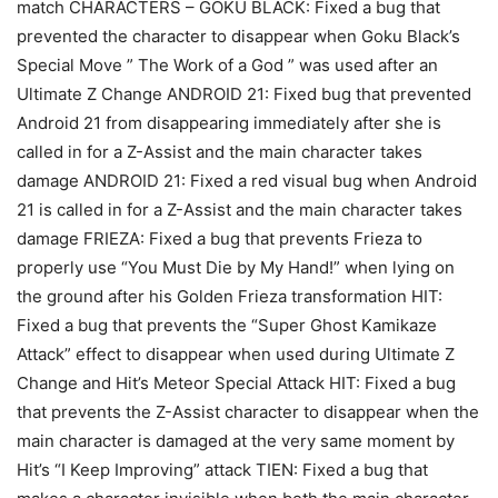
match CHARACTERS – GOKU BLACK: Fixed a bug that
prevented the character to disappear when Goku Black’s
Special Move ” The Work of a God ” was used after an
Ultimate Z Change ANDROID 21: Fixed bug that prevented
Android 21 from disappearing immediately after she is
called in for a Z-Assist and the main character takes
damage ANDROID 21: Fixed a red visual bug when Android
21 is called in for a Z-Assist and the main character takes
damage FRIEZA: Fixed a bug that prevents Frieza to
properly use “You Must Die by My Hand!” when lying on
the ground after his Golden Frieza transformation HIT:
Fixed a bug that prevents the “Super Ghost Kamikaze
Attack” effect to disappear when used during Ultimate Z
Change and Hit’s Meteor Special Attack HIT: Fixed a bug
that prevents the Z-Assist character to disappear when the
main character is damaged at the very same moment by
Hit’s “I Keep Improving” attack TIEN: Fixed a bug that