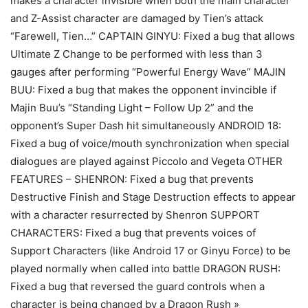
makes a character invisible when both the main character
and Z-Assist character are damaged by Tien’s attack
“Farewell, Tien…” CAPTAIN GINYU: Fixed a bug that allows
Ultimate Z Change to be performed with less than 3
gauges after performing “Powerful Energy Wave” MAJIN
BUU: Fixed a bug that makes the opponent invincible if
Majin Buu’s “Standing Light – Follow Up 2” and the
opponent’s Super Dash hit simultaneously ANDROID 18:
Fixed a bug of voice/mouth synchronization when special
dialogues are played against Piccolo and Vegeta OTHER
FEATURES – SHENRON: Fixed a bug that prevents
Destructive Finish and Stage Destruction effects to appear
with a character resurrected by Shenron SUPPORT
CHARACTERS: Fixed a bug that prevents voices of
Support Characters (like Android 17 or Ginyu Force) to be
played normally when called into battle DRAGON RUSH:
Fixed a bug that reversed the guard controls when a
character is being changed by a Dragon Rush »