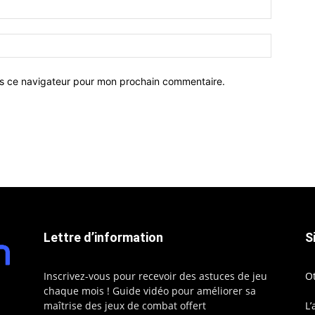
ns ce navigateur pour mon prochain commentaire.
Lettre d’information
S
Inscrivez-vous pour recevoir des astuces de jeu
O
chaque mois ! Guide vidéo pour améliorer sa
maîtrise des jeux de combat offert
L’