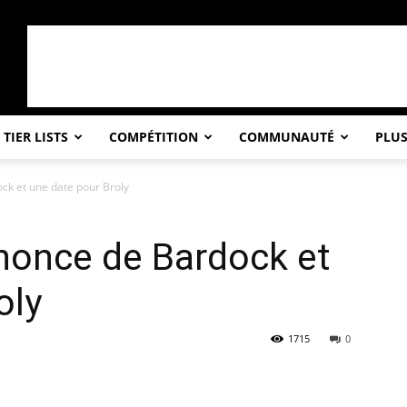
TIER LISTS
COMPÉTITION
COMMUNAUTÉ
PLU
ck et une date pour Broly
nonce de Bardock et
oly
1715
0