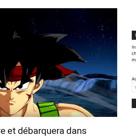
In
c
ma
Ad
re et débarquera dans