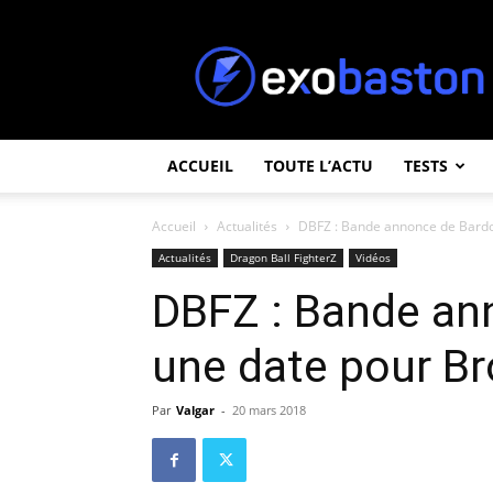
ExoBaston
ACCUEIL
TOUTE L’ACTU
TESTS
Accueil
Actualités
DBFZ : Bande annonce de Bardo
Actualités
Dragon Ball FighterZ
Vidéos
DBFZ : Bande an
une date pour Br
Par
Valgar
-
20 mars 2018