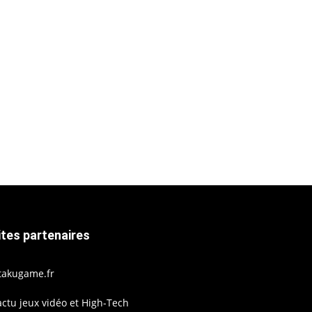
ites partenaires
takugame.fr
actu jeux vidéo et High-Tech