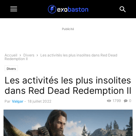
Publicité
Accueil
Divers
Les activités les plus insolites dans Red Dead
Redemption II
Divers
Les activités les plus insolites
dans Red Dead Redemption II
1799
0
Par
Valgar
-
18 juillet 2022