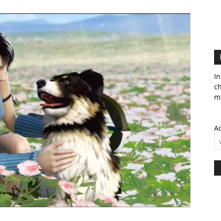
In
c
ma
Ad