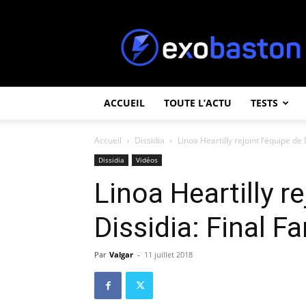
ExoBaston
ACCUEIL
TOUTE L’ACTU
TESTS
Accueil
Dissidia
Linoa Heartilly rejoint l’équipe de
Dissidia
Vidéos
Linoa Heartilly re
Dissidia: Final F
Par
Valgar
-
11 juillet 2018