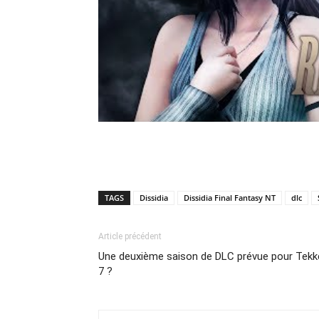
TAGS
Dissidia
Dissidia Final Fantasy NT
dlc
Article précédent
Une deuxième saison de DLC prévue pour Tekk
7 ?