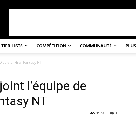
TIER LISTS
COMPÉTITION
COMMUNAUTÉ
PLU
 Dissidia: Final Fantasy NT
joint l’équipe de
antasy NT
3178
1