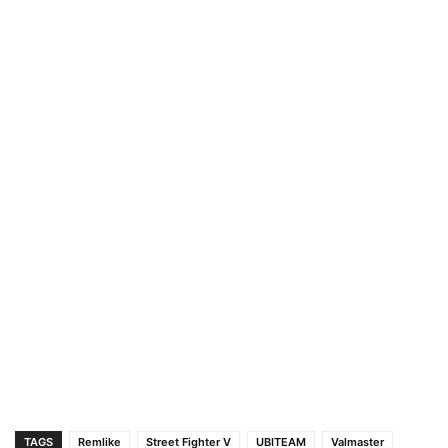
TAGS
Remlike
Street Fighter V
UBITEAM
Valmaster