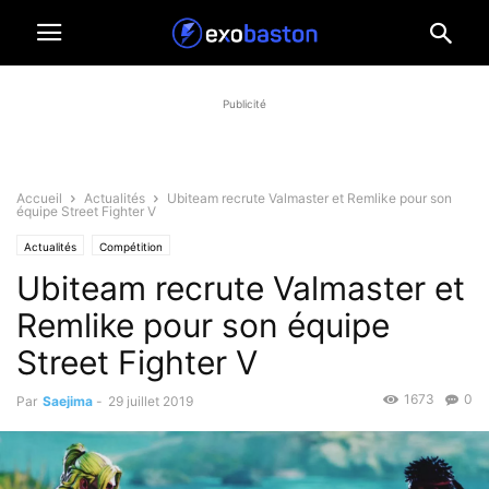
Publicité
Accueil
Actualités
Ubiteam recrute Valmaster et Remlike pour son
équipe Street Fighter V
Actualités
Compétition
Ubiteam recrute Valmaster et
Remlike pour son équipe
Street Fighter V
1673
0
Par
Saejima
-
29 juillet 2019