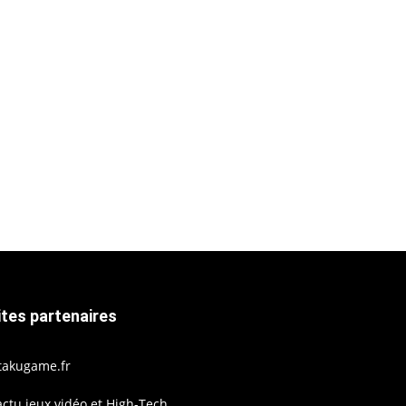
ites partenaires
takugame.fr
actu jeux vidéo et High-Tech