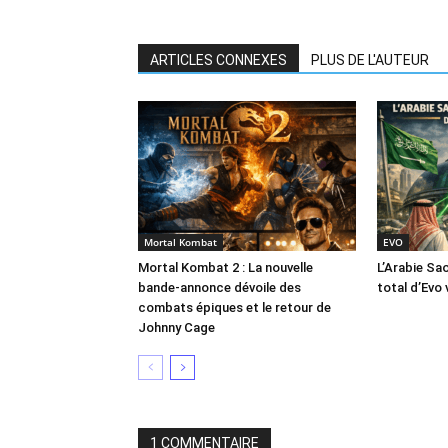
ARTICLES CONNEXES
PLUS DE L'AUTEUR
Mortal Kombat
EVO
Mortal Kombat 2 : La nouvelle
L’Arabie Sa
bande-annonce dévoile des
total d’Evo 
combats épiques et le retour de
Johnny Cage
1 COMMENTAIRE