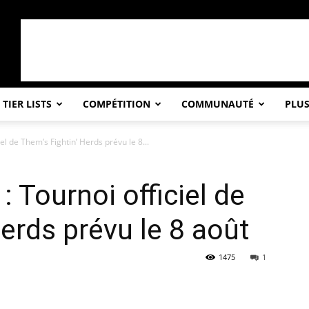
TIER LISTS
COMPÉTITION
COMMUNAUTÉ
PLU
l de Them’s Fightin’ Herds prévu le 8...
 Tournoi officiel de
erds prévu le 8 août
1475
1