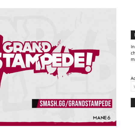
In
c
ma
Ad