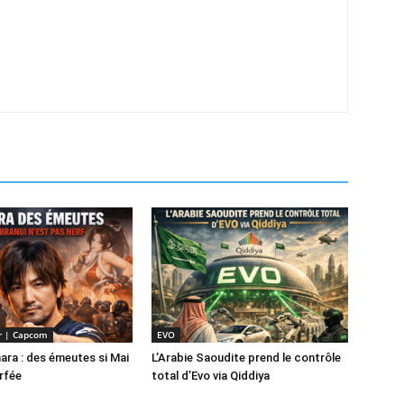
er | Capcom
EVO
ra : des émeutes si Mai
L’Arabie Saoudite prend le contrôle
erfée
total d’Evo via Qiddiya