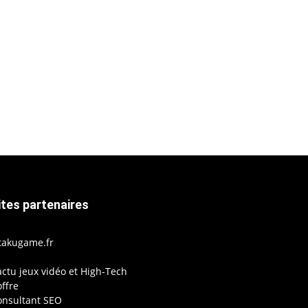
ites partenaires
takugame.fr
actu jeux vidéo et High-Tech
ffre
onsultant SEO