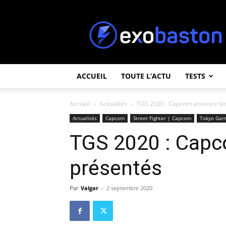
ExoBaston
ACCUEIL
TOUTE L’ACTU
TESTS
Accueil
Actualités
TGS 2020 : Capcom annonce les
Actualités
Capcom
Street Fighter | Capcom
Tokyo Ga
TGS 2020 : Capc
présentés
Par
Valgar
-
2 septembre 2020