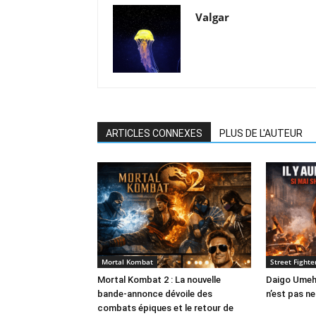
Valgar
ARTICLES CONNEXES
PLUS DE L'AUTEUR
Mortal Kombat
Street Fight
Mortal Kombat 2 : La nouvelle
Daigo Umeha
bande-annonce dévoile des
n’est pas n
combats épiques et le retour de