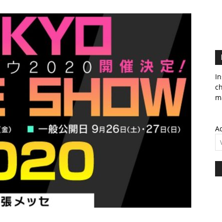
In
c
ma
Ad