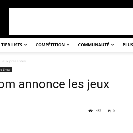
TIER LISTS
COMPÉTITION
COMMUNAUTÉ
PLU
 jeux présentés
me Show
om annonce les jeux
1437
0