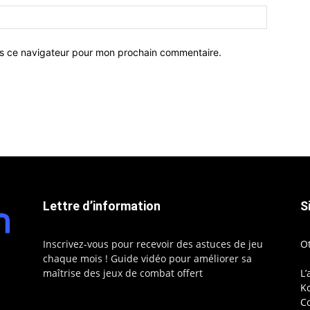
ns ce navigateur pour mon prochain commentaire.
Lettre d’information
S
Inscrivez-vous pour recevoir des astuces de jeu
O
chaque mois ! Guide vidéo pour améliorer sa
maîtrise des jeux de combat offert
L’
Ko
C