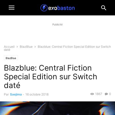
Publicité
Accueil
BlazBlue
Blazblue: Central Fiction Special Edition sur Switch
daté
BlazBlue
Blazblue: Central Fiction
Special Edition sur Switch
daté
1867
0
Par
Saejima
-
16 octobre 2018