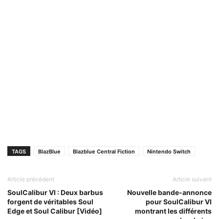
TAGS
BlazBlue
Blazblue Central Fiction
Nintendo Switch
Article précédent
Article suivant
SoulCalibur VI : Deux barbus
Nouvelle bande-annonce
forgent de véritables Soul
pour SoulCalibur VI
Edge et Soul Calibur [Vidéo]
montrant les différents