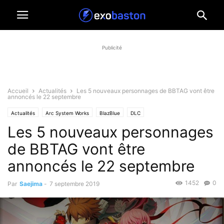
Publicité
Accueil
Actualités
Les 5 nouveaux personnages de BBTAG vont être
annoncés le 22 septembre
Actualités
Arc System Works
BlazBlue
DLC
Les 5 nouveaux personnages
de BBTAG vont être
annoncés le 22 septembre
1452
0
Par
Saejima
-
7 septembre 2019