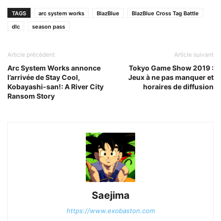
TAGS
arc system works
BlazBlue
BlazBlue Cross Tag Battle
dlc
season pass
Article précédent
Article suivant
Arc System Works annonce
Tokyo Game Show 2019 :
l’arrivée de Stay Cool,
Jeux à ne pas manquer et
Kobayashi-san!: A River City
horaires de diffusion
Ransom Story
Saejima
https://www.exobaston.com