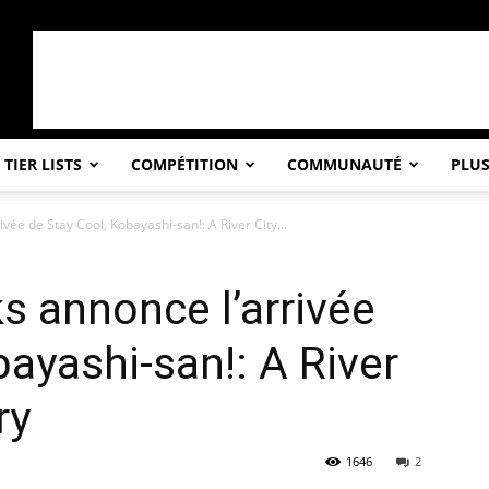
TIER LISTS
COMPÉTITION
COMMUNAUTÉ
PLU
ée de Stay Cool, Kobayashi-san!: A River City...
 annonce l’arrivée
bayashi-san!: A River
ry
1646
2