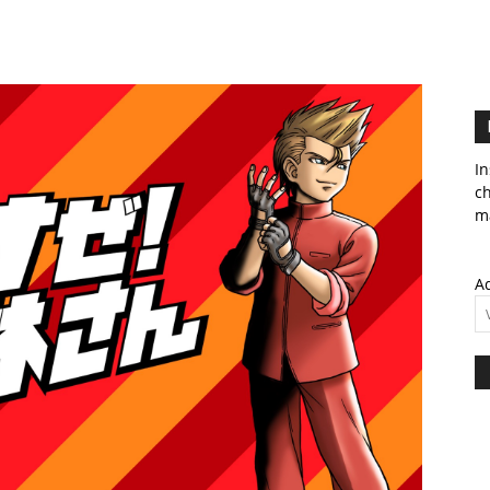
In
c
ma
Ad