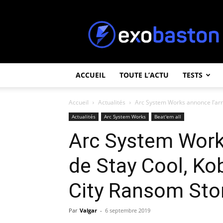
ExoBaston
ACCUEIL
TOUTE L’ACTU
TESTS
Accueil
Actualités
Arc System Works annonce l’arriv
Actualités
Arc System Works
Beat'em all
Arc System Works
de Stay Cool, Ko
City Ransom Sto
Par
Valgar
-
6 septembre 2019