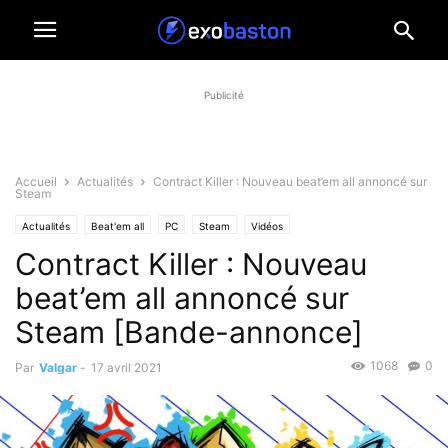
Publicité
Accueil
Actualités
Contract Killer : Nouveau beat’em all annoncé sur
Steam
Actualités
Beat'em all
PC
Steam
Vidéos
Contract Killer : Nouveau
beat’em all annoncé sur
Steam [Bande-annonce]
1068
0
Par
Valgar
-
17 avril 2021