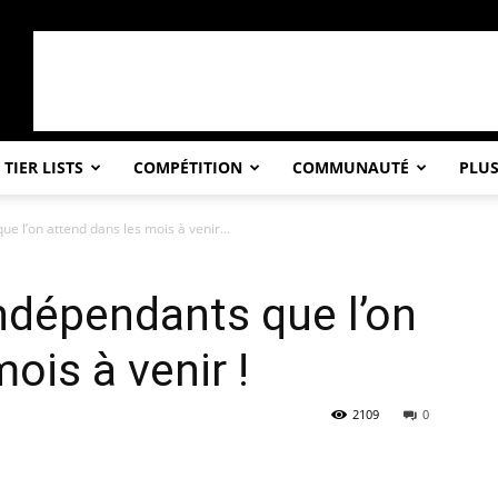
TIER LISTS
COMPÉTITION
COMMUNAUTÉ
PLU
e l’on attend dans les mois à venir...
indépendants que l’on
ois à venir !
2109
0