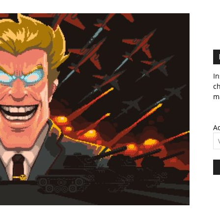
In
c
ma
Ad