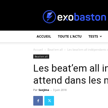
ExoBaston
ACCUEIL
TOUTE L’ACTU
TESTS
Accueil
Beat'em all
Les beat’em all indépendants qu
Beat'em all
Les beat’em all 
attend dans les m
Par
Saejima
-
3 juin 2018