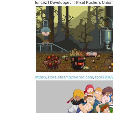
foncez ! Développeur : Pixel Pushers Union 
https://store.steampowered.com/app/29069