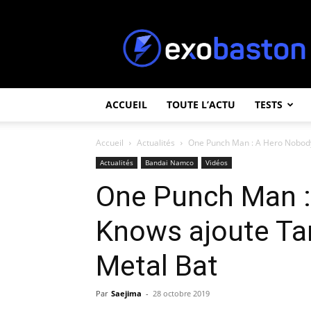
ExoBaston
ACCUEIL
TOUTE L’ACTU
TESTS
Accueil
Actualités
One Punch Man : A Hero Nobody
Actualités
Bandai Namco
Vidéos
One Punch Man :
Knows ajoute Ta
Metal Bat
Par
Saejima
-
28 octobre 2019