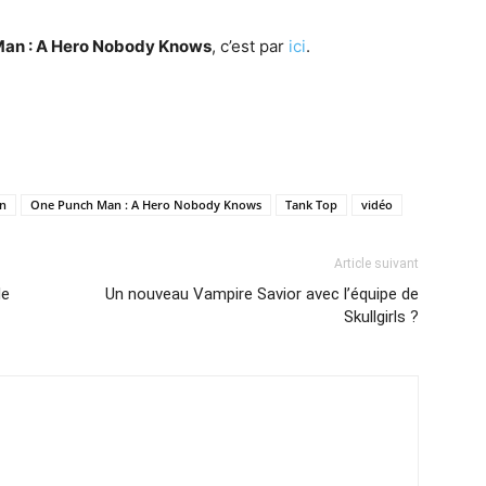
an : A Hero Nobody Knows
, c’est par
ici
.
n
One Punch Man : A Hero Nobody Knows
Tank Top
vidéo
Article suivant
de
Un nouveau Vampire Savior avec l’équipe de
Skullgirls ?