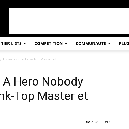
TIER LISTS
COMPÉTITION
COMMUNAUTÉ
PLU
 Knows ajoute Tank-Top Master et...
 A Hero Nobody
nk-Top Master et
2108
0