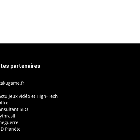
ites partenaires
takugame.fr
actu jeux vidéo et High-Tech
ffre
onsultant SEO
thrasil
ineguerre
SD Planète