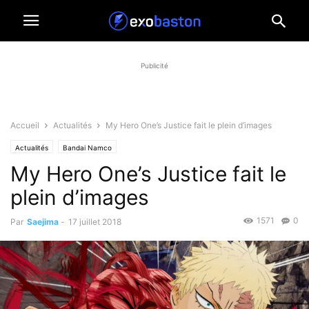
Publicité
Accueil
Actualités
My Hero One’s Justice fait le plein d’images
Actualités
Bandai Namco
My Hero One’s Justice fait le
plein d’images
1571
0
Par
Saejima
-
17 juillet 2018