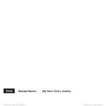
TAGS
Bandai Namco
My Hero One's Justice
Article précédent
Article suivant