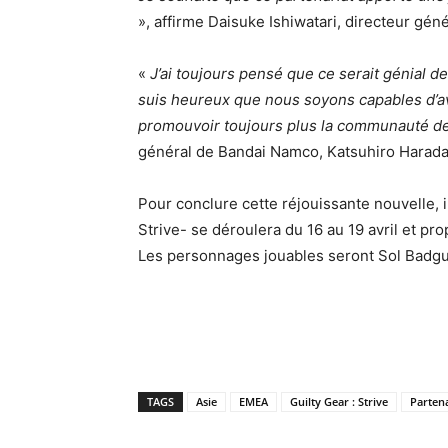
», affirme Daisuke Ishiwatari, directeur géné
«
J’ai toujours pensé que ce serait génial d
suis heureux que nous soyons capables d’a
promouvoir toujours plus la communauté d
général de Bandai Namco, Katsuhiro Harada
Pour conclure cette réjouissante nouvelle, i
Strive- se déroulera du 16 au 19 avril et pr
Les personnages jouables seront Sol Badguy
TAGS
Asie
EMEA
Guilty Gear : Strive
Partena