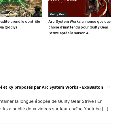
Guilty Gear
oudite prend le contrôle
Arc System Works annonce quelque
via Qiddiya
chose d’inattendu pour Guilty Gear
Strive après la saison 4
 Sol et Ky proposés par Arc System Works - ExoBaston
14
ntamer la longue épopée de Guilty Gear Strive ! En
Works a publié deux vidéos sur leur chaîne Youtube […]