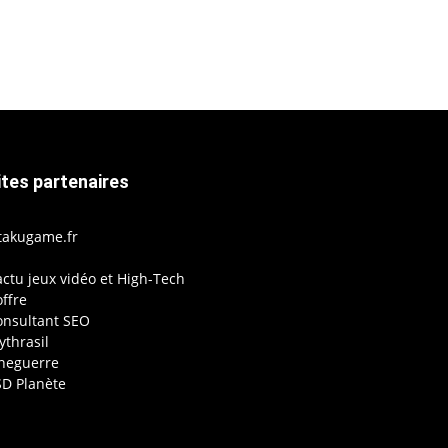
ites partenaires
takugame.fr
actu jeux vidéo et High-Tech
ffre
onsultant SEO
thrasil
ineguerre
SD Planète