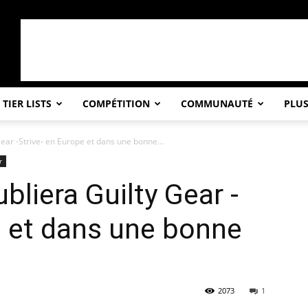
TIER LISTS
COMPÉTITION
COMMUNAUTÉ
PLU
ar -Strive- en Europe et dans une bonne...
r
liera Guilty Gear -
e et dans une bonne
2073
1