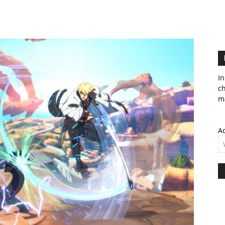
In
c
ma
Ad