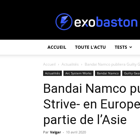
ExoBaston
ACCUEIL
TOUTE L’ACTU
TESTS
Accueil
Actualités
Bandai Namco publiera Guilty Ge
Actualités
Arc System Works
Bandai Namco
Guilty Gea
Bandai Namco pub
Strive- en Europ
partie de l’Asie
Par
Valgar
-
10 avril 2020