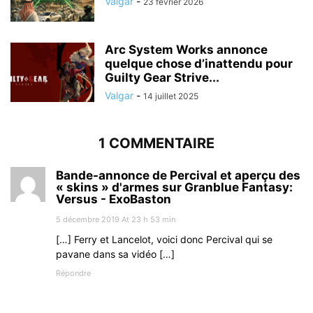
Valgar
-
23 février 2026
Arc System Works annonce
quelque chose d’inattendu pour
Guilty Gear Strive...
Valgar
-
14 juillet 2025
1 COMMENTAIRE
Bande-annonce de Percival et aperçu des
« skins » d'armes sur Granblue Fantasy:
Versus - ExoBaston
5 décembre 2019 At 23 h 53 min
[…] Ferry et Lancelot, voici donc Percival qui se
pavane dans sa vidéo […]
Répondre