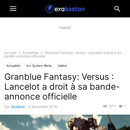
Publicité
Accueil
Actualités
Granblue Fantasy: Versus : Lancelot a droit à sa
bande-annonce officielle
Actualités
Arc System Works
Vidéos
Granblue Fantasy: Versus :
Lancelot a droit à sa bande-
annonce officielle
2211
1
Par
Saejima
-
2 décembre 2019