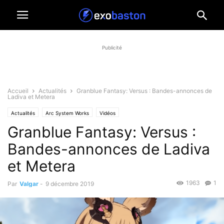
Publicité
Accueil
Actualités
Granblue Fantasy: Versus : Bandes-annonces de
Ladiva et Metera
Actualités
Arc System Works
Vidéos
Granblue Fantasy: Versus :
Bandes-annonces de Ladiva
et Metera
1963
1
Par
Valgar
-
9 décembre 2019