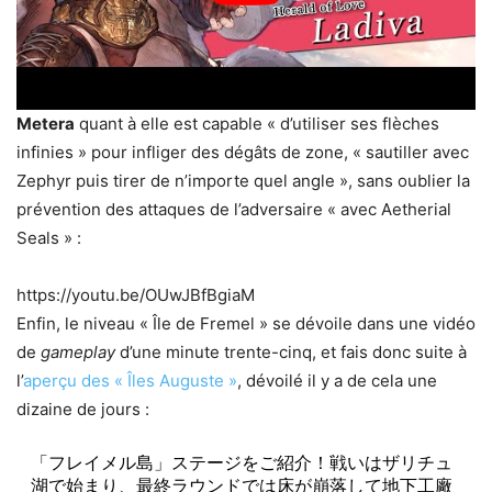
Metera
quant à elle est capable « d’utiliser ses flèches
infinies » pour infliger des dégâts de zone, « sautiller avec
Zephyr puis tirer de n’importe quel angle », sans oublier la
prévention des attaques de l’adversaire « avec Aetherial
Seals » :
https://youtu.be/OUwJBfBgiaM
Enfin, le niveau « Île de Fremel » se dévoile dans une vidéo
de
gameplay
d’une minute trente-cinq, et fais donc suite à
l’
aperçu des « Îles Auguste »
, dévoilé il y a de cela une
dizaine de jours :
「フレイメル島」ステージをご紹介！戦いはザリチュ
湖で始まり、最終ラウンドでは床が崩落して地下工廠