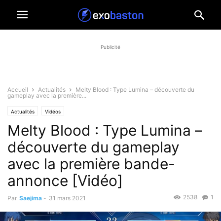
Publicité
Accueil
Actualités
Melty Blood : Type Lumina – découverte du
gameplay avec la première...
Actualités
Vidéos
Melty Blood : Type Lumina –
découverte du gameplay
avec la première bande-
annonce [Vidéo]
2538
1
Par
Saejima
-
31 mars 2021