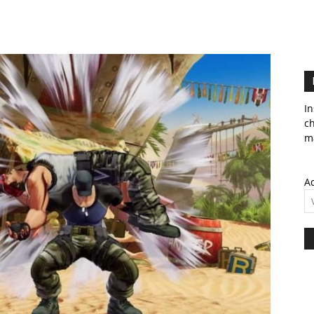
In
c
ma
Ad