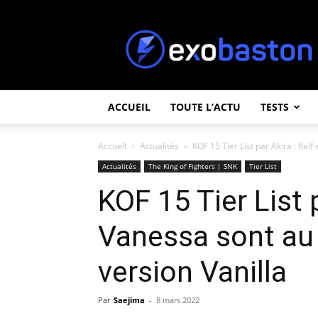
ExoBaston
ACCUEIL
TOUTE L’ACTU
TESTS
Accueil
Actualités
KOF 15 Tier List par Akira : Ralf
Actualités
The King of Fighters | SNK
Tier List
KOF 15 Tier List p
Vanessa sont au
version Vanilla
Par
Saejima
-
8 mars 2022