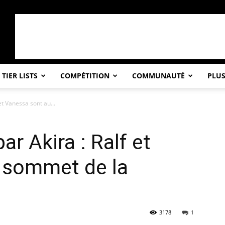
TIER LISTS
COMPÉTITION
COMMUNAUTÉ
PLU
 et Vanessa sont au...
ar Akira : Ralf et
 sommet de la
3178
1