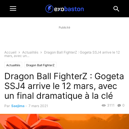
Publicité
Accueil
Actualités
Dragon Ball FighterZ : Gogeta SSJ4 arrive le 12
mars, avec un...
Actualités
Dragon Ball FighterZ
Dragon Ball FighterZ : Gogeta
SSJ4 arrive le 12 mars, avec
un final dramatique à la clé
3111
0
Par
Saejima
-
7 mars 2021