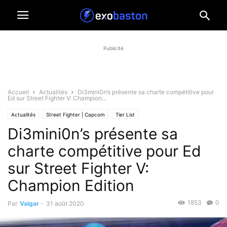
Publicité
Accueil
Actualités
Di3mini0n’s présente sa charte compétitive pour
Ed sur Street Fighter V: Champion...
Actualités
Street Fighter | Capcom
Tier List
Di3mini0n’s présente sa
charte compétitive pour Ed
sur Street Fighter V:
Champion Edition
1853
0
Par
Valgar
-
31 août 2020