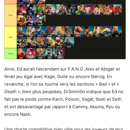
Ainsi, Ed aurait l’ascendant sur F.A.N.G ,Alex et Abigail et
ferait jeu égal avec Kage, Guile ou encore Balrog. En
revanche, si l’on se tourne vers les sections «
Bad
» et «
Death
», bien plus peuplées, Di3mini0n indique que Ed ne
fait pas le poids contre Karin, Poison, Sagat, Ibuki et Seth
et est désavantagé par rapport à Cammy, Akuma, Ryu ou
encore Nash.
Une charte compétitive bien utile pour les joueurs de leur