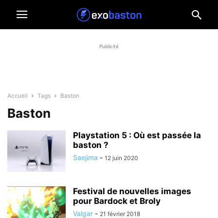
Publicité
Accueil
Tags
Baston
Baston
Playstation 5 : Où est passée la
baston ?
Saejima
-
12 juin 2020
Festival de nouvelles images
pour Bardock et Broly
Valgar
-
21 février 2018