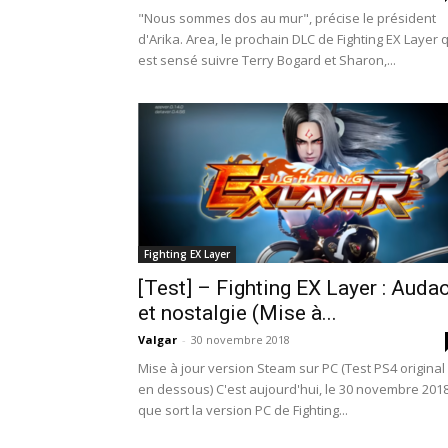
"Nous sommes dos au mur", précise le président
d'Arika. Area, le prochain DLC de Fighting EX Layer 
est sensé suivre Terry Bogard et Sharon,...
Fighting EX Layer
[Test] – Fighting EX Layer : Auda
et nostalgie (Mise à...
Valgar
-
30 novembre 2018
Mise à jour version Steam sur PC (Test PS4 original
en dessous) C'est aujourd'hui, le 30 novembre 2018
que sort la version PC de Fighting...