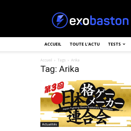
ExoBaston
ACCUEIL
TOUTE L’ACTU
TESTS
Accueil
Tags
Arika
Tag: Arika
Actualités