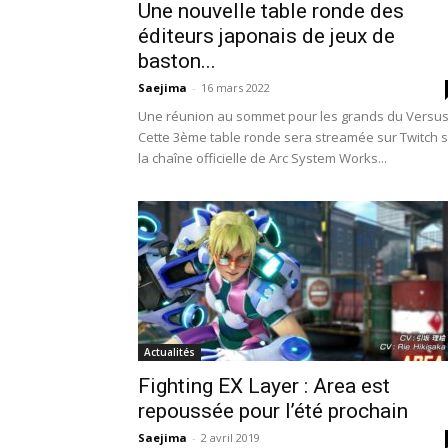
Une nouvelle table ronde des
éditeurs japonais de jeux de
baston...
Saejima
-
16 mars 2022
Une réunion au sommet pour les grands du Versus
Cette 3ème table ronde sera streamée sur Twitch 
la chaîne officielle de Arc System Works...
Actualités
Fighting EX Layer : Area est
repoussée pour l’été prochain
Saejima
-
2 avril 2019