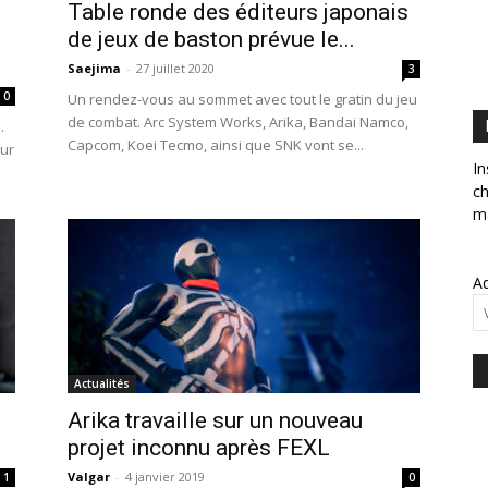
Table ronde des éditeurs japonais
de jeux de baston prévue le...
Saejima
-
27 juillet 2020
3
0
Un rendez-vous au sommet avec tout le gratin du jeu
de combat. Arc System Works, Arika, Bandai Namco,
.
Capcom, Koei Tecmo, ainsi que SNK vont se...
sur
In
ch
ma
Ad
Actualités
Arika travaille sur un nouveau
projet inconnu après FEXL
Valgar
-
4 janvier 2019
1
0