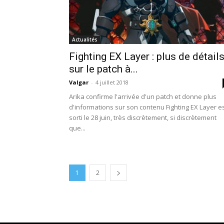
Actualités
Fighting EX Layer : plus de détail
sur le patch à...
Valgar
-
4 juillet 2018
Arika confirme l'arrivée d'un patch et donne plus
d'informations sur son contenu Fighting EX Layer e
sorti le 28 juin, très discrètement, si discrètement
que...
1
2