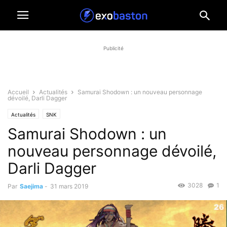
Publicité
Accueil
Actualités
Samurai Shodown : un nouveau personnage
dévoilé, Darli Dagger
Actualités
SNK
Samurai Shodown : un
nouveau personnage dévoilé,
Darli Dagger
3028
1
Par
Saejima
-
31 mars 2019