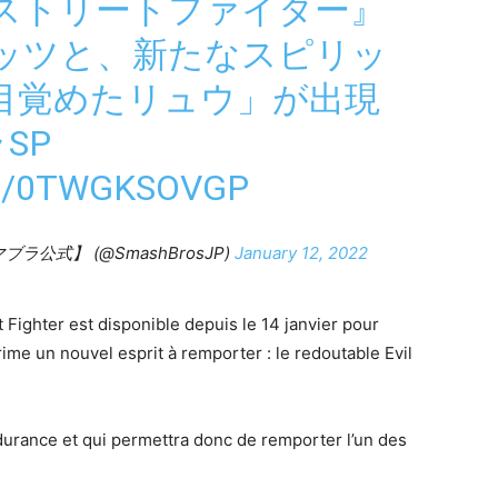
ストリートファイター』
ッツと、新たなスピリッ
目覚めたリュウ」が出現
SP
M/0TWGKSOVGP
公式】 (@SmashBrosJP)
January 12, 2022
 Fighter est disponible depuis le 14 janvier pour
ime un nouvel esprit à remporter : le redoutable Evil
durance et qui permettra donc de remporter l’un des