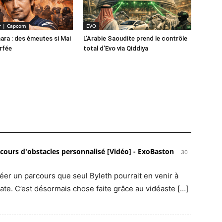
er | Capcom
EVO
ra : des émeutes si Mai
L’Arabie Saoudite prend le contrôle
erfée
total d’Evo via Qiddiya
arcours d'obstacles personnalisé [Vidéo] - ExoBaston
30
 créer un parcours que seul Byleth pourrait en venir à
te. C’est désormais chose faite grâce au vidéaste […]