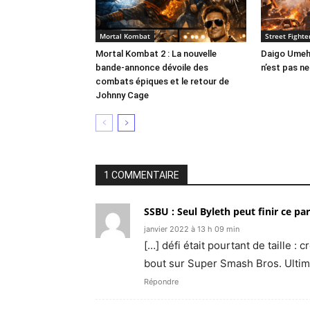
Mortal Kombat
Street Fight
Mortal Kombat 2 : La nouvelle
Daigo Umeha
bande-annonce dévoile des
n’est pas n
combats épiques et le retour de
Johnny Cage
1 COMMENTAIRE
SSBU : Seul Byleth peut finir ce p
janvier 2022 à 13 h 09 min
[…] défi était pourtant de taille :
bout sur Super Smash Bros. Ultima
Répondre