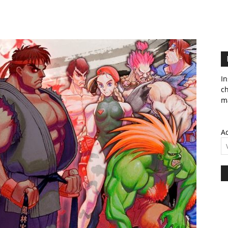
In
c
ma
Ad