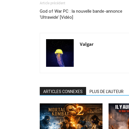
Article précédent
God of War PC : la nouvelle bande-annonce
‘Ultrawide’ [Vidéo]
Valgar
ARTICLES CONNEXES
PLUS DE L'AUTEUR