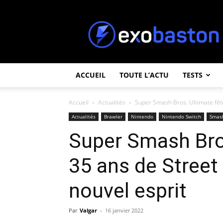
ExoBaston
ACCUEIL
TOUTE L’ACTU
TESTS
Accueil
Actualités
Super Smash Bros. Ultimate fête 
Actualités
Brawler
Nintendo
Nintendo Switch
Smas
Super Smash Bros
35 ans de Street
nouvel esprit
Par
Valgar
-
16 janvier 2022