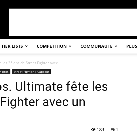
TIER LISTS
COMPÉTITION
COMMUNAUTÉ
PLU
les 35 ans de Street Fighter avec...
h Bros
Street Fighter | Capcom
. Ultimate fête les
 Fighter avec un
1031
1