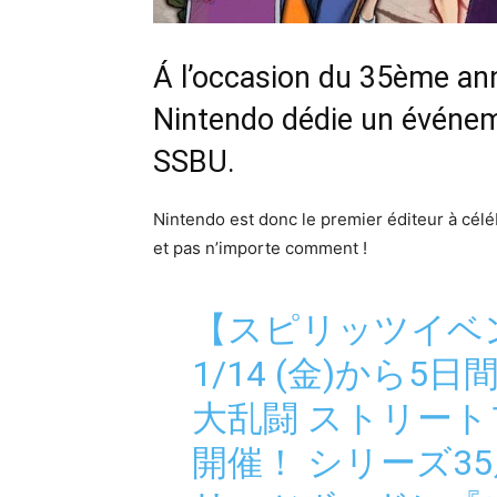
Á l’occasion du 35ème anni
Nintendo dédie un événem
SSBU.
Nintendo est donc le premier éditeur à célé
et pas n’importe comment !
【スピリッツイベ
1/14 (金)から
大乱闘 ストリート
開催！ シリーズ3