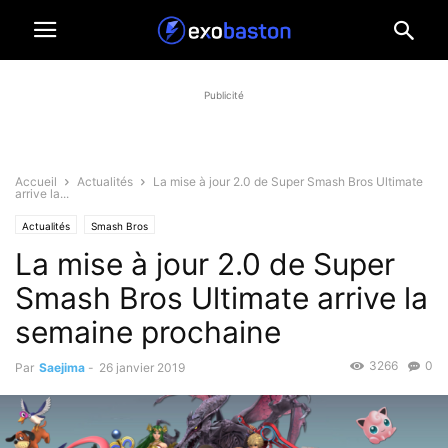
Publicité
Accueil
Actualités
La mise à jour 2.0 de Super Smash Bros Ultimate
arrive la...
Actualités
Smash Bros
La mise à jour 2.0 de Super
Smash Bros Ultimate arrive la
semaine prochaine
3266
0
Par
Saejima
-
26 janvier 2019