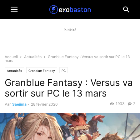
Publicité
Accueil
Actualités
Granblue Fantasy : Versus va sortir sur PC le 13
mars
Actualités
Granblue Fantasy
PC
Granblue Fantasy : Versus va
sortir sur PC le 13 mars
1933
2
Par
Saejima
-
28 février 2020