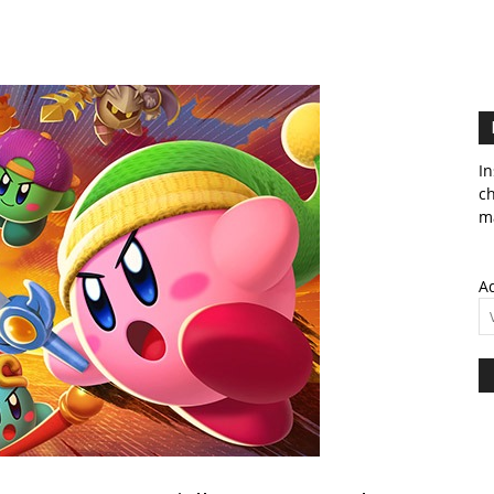
In
c
ma
Ad