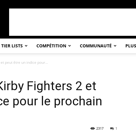
TIER LISTS
COMPÉTITION
COMMUNAUTÉ
PLU
et peut être un indice pour...
irby Fighters 2 et
ce pour le prochain
2317
1