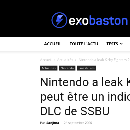
ExoBaston
ACCUEIL
TOUTE L’ACTU
TESTS
Accueil
Actualités
Nintendo a leak Kirby Fighters 2 
Actualités
Nintendo
Smash Bros
Nintendo a leak K
peut être un indi
DLC de SSBU
Par
Saejima
-
24 septembre 2020