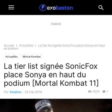
Publicité
Accueil
Actualités
La tier list signée SonicFox place Sonya en haut
du podium
Actualités
Mortal Kombat
La tier list signée SonicFox
place Sonya en haut du
podium [Mortal Kombat 11]
4257
1
Par
Saejima
-
23 mai 2019