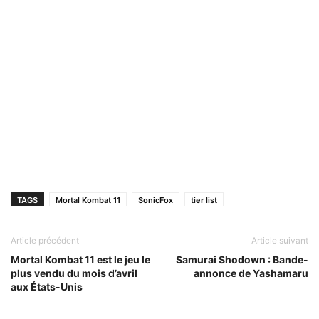
TAGS
Mortal Kombat 11
SonicFox
tier list
Article précédent
Article suivant
Mortal Kombat 11 est le jeu le
Samurai Shodown : Bande-
plus vendu du mois d’avril
annonce de Yashamaru
aux États-Unis